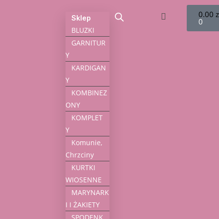
0.00
z
Sklep
0
BLUZKI
GARNITUR
Y
KARDIGAN
Y
KOMBINEZ
ONY
KOMPLET
Y
Komunie,
Chrzciny
KURTKI
WIOSENNE
MARYNARK
I I ŻAKIETY
SPODENK