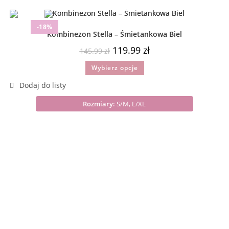
-18%
Kombinezon Stella – Śmietankowa Biel
119.99
zł
145.99
zł
Wybierz opcje
Rozmiary:
S/M, L/XL