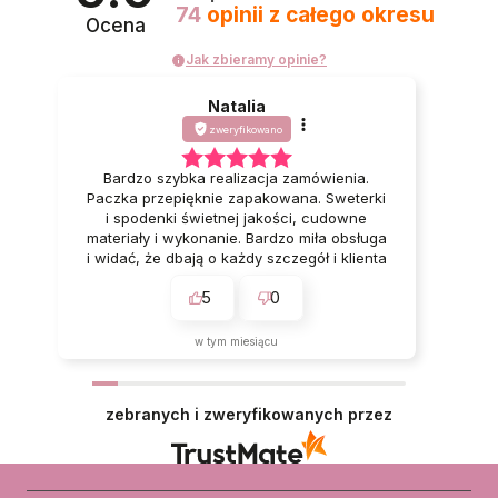
74
opinii
z całego okresu
Ocena
Jak zbieramy opinie?
Natalia
zweryfikowano
Bardzo szybka realizacja zamówienia.
Paczka przepięknie zapakowana. Sweterki
i spodenki świetnej jakości, cudowne
materiały i wykonanie. Bardzo miła obsługa
i widać, że dbają o każdy szczegół i klienta
🥰 Bardzo polecam ❤️
5
0
w tym miesiącu
zebranych i zweryfikowanych przez