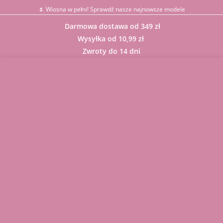
🌷 Wiosna w pełni! Sprawdź nasze najnowsze modele
Darmowa dostawa od 349 zł
Wysyłka od 10,99 zł
Zwroty do 14 dni
Sklep
BLUZKI
GARNITUR
Y
KARDIGAN
Y
KOMBINEZ
ONY
KOMPLET
Y
Komunie,
Chrzciny