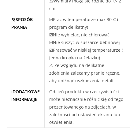
⚠️Wymiary mogą się różnić do +/- 2
cm
🫧SPOSÓB
☑️Prać w temperaturze max 30℃ (
PRANIA
program delikatny)
☑️Nie wybielać, nie chlorować
☑️Nie suszyć w suszarce bębnowej
☑️Prasować w niskiej temperaturze (
jedna kropka na żelazku)
⚠️ Ze względu na delikatne
zdobienia zalecamy pranie ręczne,
aby uniknąć uszkodzenia detali
ℹ️DODATKOWE
Odcień produktu w rzeczywistości
INFORMACJE
może nieznacznie różnić się od tego
prezentowanego na zdjęciach, w
zależności od ustawień ekranu lub
oświetlenia.