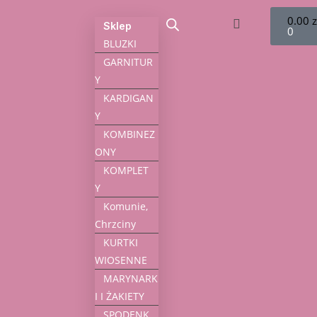
0.00
z
Sklep
0
BLUZKI
GARNITUR
Y
KARDIGAN
Y
KOMBINEZ
ONY
KOMPLET
Y
Komunie,
Chrzciny
KURTKI
WIOSENNE
MARYNARK
I I ŻAKIETY
SPODENK