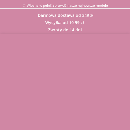
🌷 Wiosna w pełni! Sprawdź nasze najnowsze modele
Darmowa dostawa od 349 zł
Wysyłka od 10,99 zł
Zwroty do 14 dni
Sklep
BLUZKI
GARNITUR
Y
KARDIGAN
Y
KOMBINEZ
ONY
KOMPLET
Y
Komunie,
Chrzciny