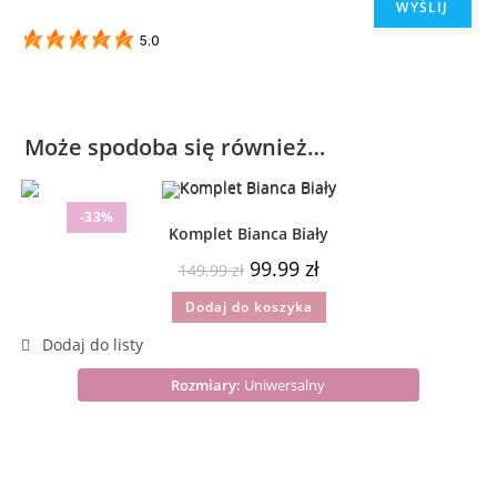
5.0
Może spodoba się również…
-33%
Komplet Bianca Biały
99.99
zł
149.99
zł
Dodaj do koszyka
Rozmiary:
Uniwersalny