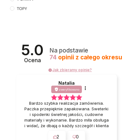
TOPY
5.0
Na podstawie
74
opinii
z całego okresu
Ocena
Jak zbieramy opinie?
Natalia
zweryfikowano
Bardzo szybka realizacja zamówienia.
Paczka przepięknie zapakowana. Sweterki
i spodenki świetnej jakości, cudowne
materiały i wykonanie. Bardzo miła obsługa
i widać, że dbają o każdy szczegół i klienta
🥰 Bardzo polecam ❤️
2
0