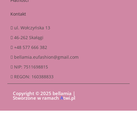
Płatności
Kontakt
ul. Wołczyńska 13
46-262 Skałągi
+48 577 666 382
bellamia.eufashion@gmail.com
NIP: 7511698815
REGON: 160388833
Copyright © 2025 bellamia |
Stworzone w ramach
A
twi.pl