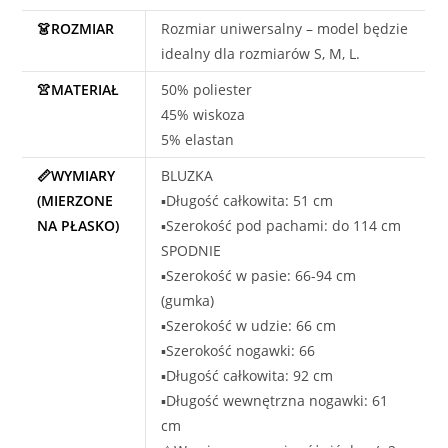
👗ROZMIAR
Rozmiar uniwersalny – model będzie
idealny dla rozmiarów S, M, L.
👚MATERIAŁ
50% poliester
45% wiskoza
5% elastan
📏WYMIARY
BLUZKA
(MIERZONE
▪️Długość całkowita: 51 cm
NA PŁASKO)
▪️Szerokość pod pachami: do 114 cm
SPODNIE
▪️Szerokość w pasie: 66-94 cm
(gumka)
▪️Szerokość w udzie: 66 cm
▪️Szerokość nogawki: 66
▪️Długość całkowita: 92 cm
▪️Długość wewnętrzna nogawki: 61
cm