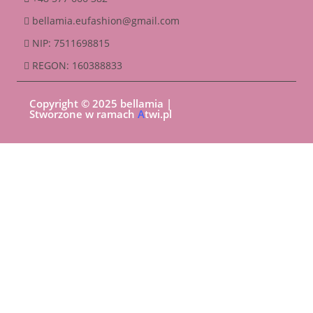
bellamia.eufashion@gmail.com
NIP: 7511698815
REGON: 160388833
Copyright © 2025 bellamia |
Stworzone w ramach
A
twi.pl