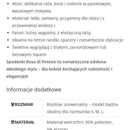
Wzór: delikatne róże, beże i zielenie w pastelowym,
kwiatowym motywie
Materiał: lekki, zwiewny, przyjemny dla skóry ( z
przewiewnej wiskozy )
Fason: luźny, wygodny, z elastyczną talią
Idealne na letnie randki, spacery i romantyczne stylizacje
Świetnie wyglądają z białymi, jasnoróżowymi lub
beżowymi topami
Spodenki Rosa di Firenze to romantyczna odsłona
włoskiego stylu – dla kobiet kochających subtelność i
elegancję✨
Informacje dodatkowe
👗ROZMIAR
Rozmiar uniwersalny – model będzie
idealny dla rozmiarów S, M, L.
👚MATERIAŁ
Materiał wierzchni: 95% poliester,
5% elastan