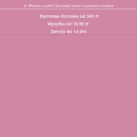
🌷 Wiosna w pełni! Sprawdź nasze najnowsze modele
Darmowa dostawa od 349 zł
Wysyłka od 10,99 zł
Zwroty do 14 dni
Sklep
BLUZKI
GARNITUR
Y
KARDIGAN
Y
KOMBINEZ
ONY
KOMPLET
Y
Komunie,
Chrzciny