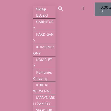
0.00
z
Sklep
0
BLUZKI
GARNITUR
Y
KARDIGAN
Y
KOMBINEZ
ONY
KOMPLET
Y
Komunie,
Chrzciny
KURTKI
WIOSENNE
MARYNARK
I I ŻAKIETY
SPODENK