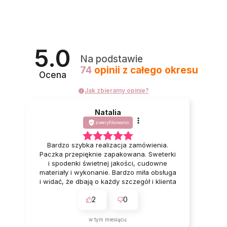
5.0
Na podstawie
74
opinii
z całego okresu
Ocena
Jak zbieramy opinie?
Natalia
zweryfikowano
Bardzo szybka realizacja zamówienia.
Paczka przepięknie zapakowana. Sweterki
i spodenki świetnej jakości, cudowne
materiały i wykonanie. Bardzo miła obsługa
i widać, że dbają o każdy szczegół i klienta
🥰 Bardzo polecam ❤️
2
0
w tym miesiącu