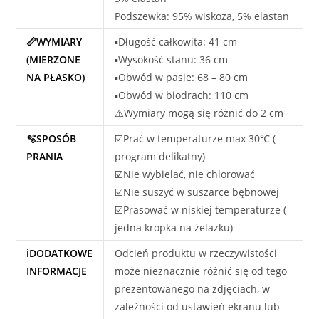
Podszewka: 95% wiskoza, 5% elastan
📏WYMIARY
▪️Długość całkowita: 41 cm
(MIERZONE
▪️Wysokość stanu: 36 cm
NA PŁASKO)
▪️Obwód w pasie: 68 – 80 cm
▪️Obwód w biodrach: 110 cm
⚠️Wymiary mogą się różnić do 2 cm
🫧SPOSÓB
☑️Prać w temperaturze max 30℃ (
PRANIA
program delikatny)
☑️Nie wybielać, nie chlorować
☑️Nie suszyć w suszarce bębnowej
☑️Prasować w niskiej temperaturze (
jedna kropka na żelazku)
ℹ️DODATKOWE
Odcień produktu w rzeczywistości
INFORMACJE
może nieznacznie różnić się od tego
prezentowanego na zdjęciach, w
zależności od ustawień ekranu lub