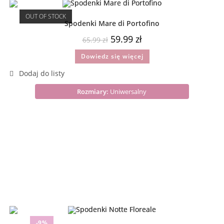
OUT OF STOCK
Spodenki Mare di Portofino
59.99
zł
65.99
zł
Dowiedz się więcej
Rozmiary:
Uniwersalny
-9%