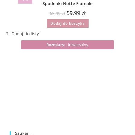
Spodenki Notte Floreale
59.99
zł
65.99
zł
Dodaj do koszyka
Rozmiary:
Uniwersalny
Szukaj …