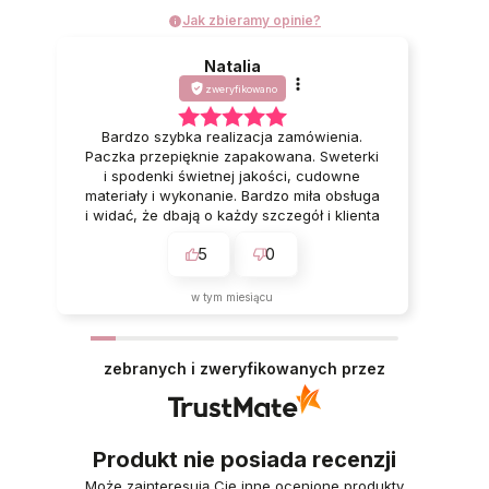
Jak zbieramy opinie?
Natalia
zweryfikowano
Bardzo szybka realizacja zamówienia.
Paczka przepięknie zapakowana. Sweterki
i spodenki świetnej jakości, cudowne
materiały i wykonanie. Bardzo miła obsługa
i widać, że dbają o każdy szczegół i klienta
🥰 Bardzo polecam ❤️
5
0
w tym miesiącu
zebranych i zweryfikowanych przez
Produkt nie posiada recenzji
Może zainteresują Cię inne ocenione produkty