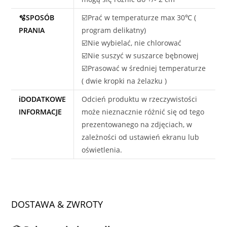
🫧SPOSÓB
☑️Prać w temperaturze max 30℃ (
PRANIA
program delikatny)
☑️Nie wybielać, nie chlorować
☑️Nie suszyć w suszarce bębnowej
☑️Prasować w średniej temperaturze
( dwie kropki na żelazku )
ℹ️DODATKOWE
Odcień produktu w rzeczywistości
INFORMACJE
może nieznacznie różnić się od tego
prezentowanego na zdjęciach, w
zależności od ustawień ekranu lub
oświetlenia.
DOSTAWA & ZWROTY