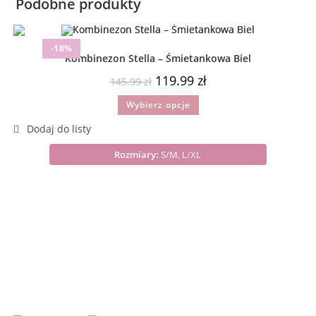
Podobne produkty
-18%
Kombinezon Stella – Śmietankowa Biel
119.99
zł
145.99
zł
Wybierz opcje
Rozmiary:
S/M, L/XL