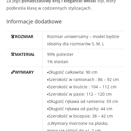
Za jego
ponadczasowy krój i elegancki włoski
styl, który
podkreśla klasę w codziennych stylizacjach.
Informacje dodatkowe
👗ROZMIAR
Rozmiar uniwersalny – model będzie
idealny dla rozmiarów S, M, L
👚MATERIAŁ
99% poliester
1% elastan
📏WYMIARY
▪️Długość całkowita: 90 cm
▪️Szerokość w ramionach : 86 – 92 cm
▪️Szerokość w biuście : 104 – 112 cm
▪️Szerokość w pasie: 112 – 120 cm
▪️Długość rękawa od ramienia: 59 cm
▪️Długość rękawa od pachy: 44 cm
▪️Szerokość w bicepsie: 38 – 42 cm
⚠️Wymiary mierzone na płasko,
mogą się różnić do +/- 2 cm