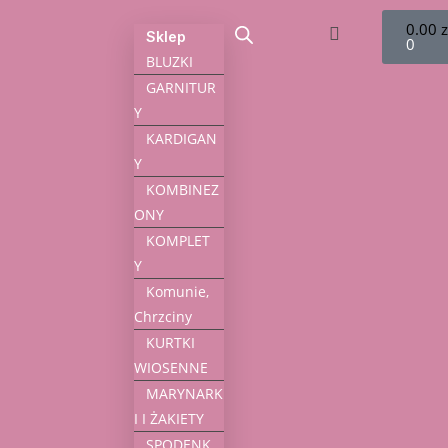
0.00
z
Sklep
0
BLUZKI
GARNITUR
Y
KARDIGAN
Y
KOMBINEZ
ONY
KOMPLET
Y
Komunie,
Chrzciny
KURTKI
WIOSENNE
MARYNARK
I I ŻAKIETY
SPODENK