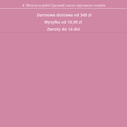
🌷 Wiosna w pełni! Sprawdź nasze najnowsze modele
Darmowa dostawa od 349 zł
Wysyłka od 10,99 zł
Zwroty do 14 dni
Sklep
BLUZKI
GARNITUR
Y
KARDIGAN
Y
KOMBINEZ
ONY
KOMPLET
Y
Komunie,
Chrzciny