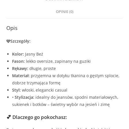
OPINIE (0)
Opis
🩷Szczegóły:
Kolor:
Jasny Beż
Fason:
lekko oversize, zapinany na guziki
Rękawy:
długie, proste
Materiał:
przyjemna w dotyku tkanina o gęstym splocie,
dobrze trzymająca formę
Styl:
włoski, elegancki casual
•
Stylizacja:
idealny do jeansów, spodni materiałowych,
sukienek i botków – świetny wybór na jesień i zimę
💕 Dlaczego go pokochasz: