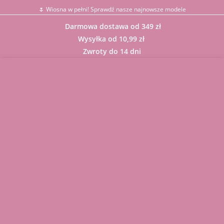
🌷 Wiosna w pełni! Sprawdź nasze najnowsze modele
Darmowa dostawa od 349 zł
Wysyłka od 10,99 zł
Zwroty do 14 dni
Sklep
BLUZKI
GARNITUR
Y
KARDIGAN
Y
KOMBINEZ
ONY
KOMPLET
Y
Komunie,
Chrzciny