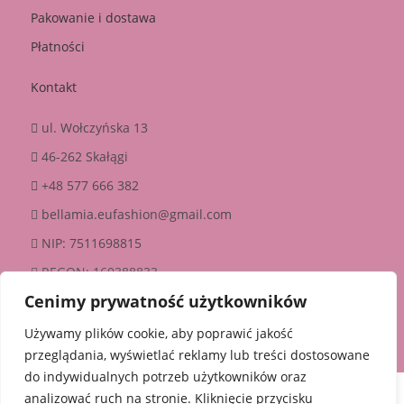
Pakowanie i dostawa
Płatności
Kontakt
ul. Wołczyńska 13
46-262 Skałągi
+48 577 666 382
bellamia.eufashion@gmail.com
NIP: 7511698815
REGON: 160388833
Cenimy prywatność użytkowników
Copyright © 2025 bellamia |
Używamy plików cookie, aby poprawić jakość
Stworzone w ramach
A
twi.pl
przeglądania, wyświetlać reklamy lub treści dostosowane
do indywidualnych potrzeb użytkowników oraz
analizować ruch na stronie. Kliknięcie przycisku