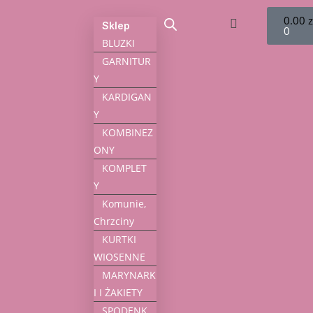
0.00
z
Sklep
0
BLUZKI
GARNITUR
Y
KARDIGAN
Y
KOMBINEZ
ONY
KOMPLET
Y
Komunie,
Chrzciny
KURTKI
WIOSENNE
MARYNARK
I I ŻAKIETY
SPODENK