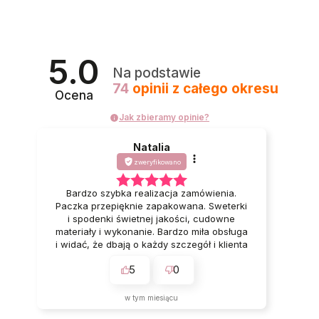
5.0
Na podstawie
74
opinii
z całego okresu
Ocena
Jak zbieramy opinie?
Natalia
zweryfikowano
Bardzo szybka realizacja zamówienia.
Paczka przepięknie zapakowana. Sweterki
i spodenki świetnej jakości, cudowne
materiały i wykonanie. Bardzo miła obsługa
i widać, że dbają o każdy szczegół i klienta
🥰 Bardzo polecam ❤️
5
0
w tym miesiącu