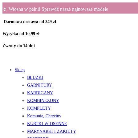
Koniec
🌷 Wiosna w pełni! Sprawdź nasze najnowsze modele
treści
Darmowa dostawa od 349 zł
Wysyłka od 10,99 zł
Zwroty do 14 dni
Sklep
BLUZKI
GARNITURY
KARDIGANY
KOMBINEZONY
KOMPLETY
Komunie, Chrzciny
KURTKI WIOSENNE
MARYNARKI I ŻAKIETY