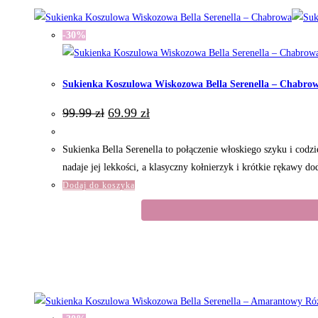
-30%
Sukienka Koszulowa Wiskozowa Bella Serenella – Chabro
Pierwotna
Aktualna
99.99
zł
69.99
zł
cena
cena
wynosiła:
wynosi:
99.99 zł.
69.99 zł.
Sukienka Bella Serenella to połączenie włoskiego szyku i codz
nadaje jej lekkości, a klasyczny kołnierzyk i krótkie rękawy d
Dodaj do koszyka