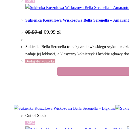
-30%
Sukienka Koszulowa Wiskozowa Bella Serenella – Amaran
Pierwotna
Aktualna
99.99
zł
69.99
zł
cena
cena
wynosiła:
wynosi:
99.99 zł.
69.99 zł.
Sukienka Bella Serenella to połączenie włoskiego szyku i codz
nadaje jej lekkości, a klasyczny kołnierzyk i krótkie rękawy d
Dodaj do koszyka
Out of Stock
-30%