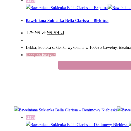
-23%
Bawełniana Sukienka Bella Clarissa – Błękitna
Pierwotna
Aktualna
129.99
zł
99.99
zł
cena
cena
wynosiła:
wynosi:
129.99 zł.
99.99 zł.
Lekka, kobieca sukienka wykonana w 100% z bawełny, idealna n
Dodaj do koszyka
-23%