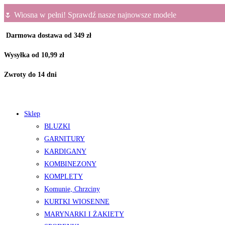
Koniec
🌷 Wiosna w pełni! Sprawdź nasze najnowsze modele
treści
Darmowa dostawa od 349 zł
Wysyłka od 10,99 zł
Zwroty do 14 dni
Sklep
BLUZKI
GARNITURY
KARDIGANY
KOMBINEZONY
KOMPLETY
Komunie, Chrzciny
KURTKI WIOSENNE
MARYNARKI I ŻAKIETY