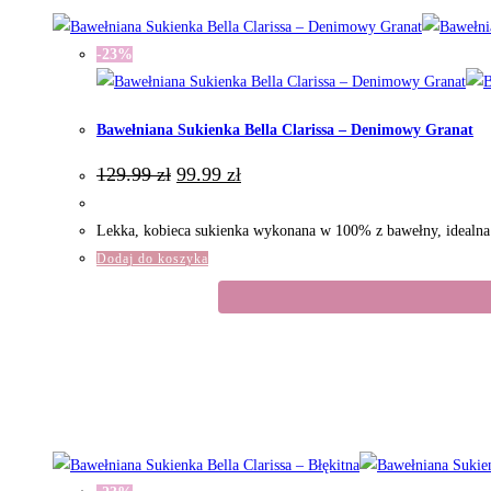
-23%
Bawełniana Sukienka Bella Clarissa – Denimowy Granat
Pierwotna
Aktualna
129.99
zł
99.99
zł
cena
cena
wynosiła:
wynosi:
129.99 zł.
99.99 zł.
Lekka, kobieca sukienka wykonana w 100% z bawełny, idealna n
Dodaj do koszyka